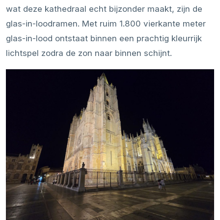
wat deze kathedraal echt bijzonder maakt, zijn de
glas-in-loodramen. Met ruim 1.800 vierkante meter
glas-in-lood ontstaat binnen een prachtig kleurrijk
lichtspel zodra de zon naar binnen schijnt.