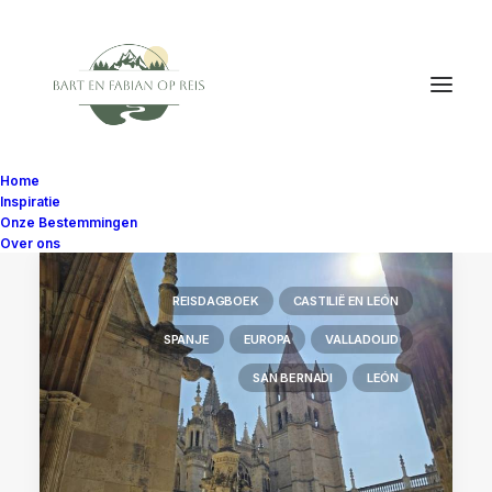
Home
Inspiratie
Onze Bestemmingen
Over ons
REISDAGBOEK
CASTILIË EN LEÓN
SPANJE
EUROPA
VALLADOLID
SAN BERNADI
LEÓN