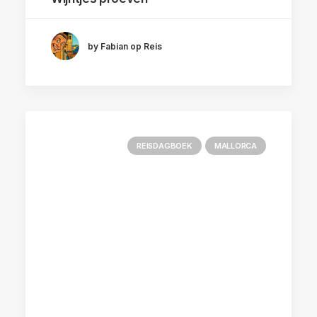
by Fabian op Reis
REISDAGBOEK
MALLORCA