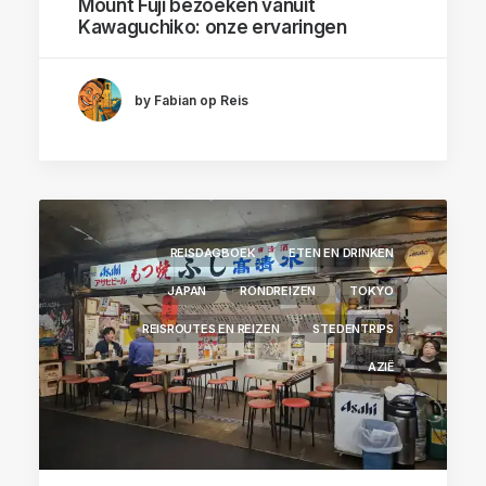
Mount Fuji bezoeken vanuit
Kawaguchiko: onze ervaringen
by Fabian op Reis
REISDAGBOEK
ETEN EN DRINKEN
JAPAN
RONDREIZEN
TOKYO
REISROUTES EN REIZEN
STEDENTRIPS
AZIË