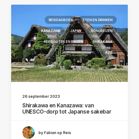
REISDAGBOEK
ETEN EN DRINKEN
KANAZAWA
JAPAN
RONDREIZEN
REISROUTES EN REIZEN
SHIRAKAWA
AZIË
26 september 2023
Shirakawa en Kanazawa: van
UNESCO-dorp tot Japanse sakebar
by Fabian op Reis