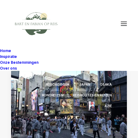
Home
Inspiratie
Onze Bestemmingen
Over ons
REISDAGBOEK
JAPAN
OSAKA
RONDREIZEN
REISROUTES EN REIZEN
AZIË