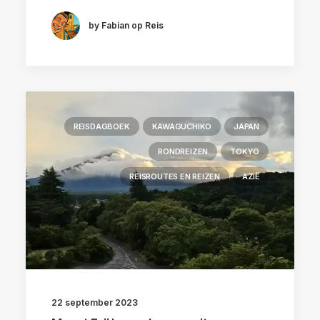
by Fabian op Reis
REISDAGBOEK
KAWAGUCHIKO
JAPAN
RONDREIZEN
TOKYO
REISROUTES EN REIZEN
AZIË
22 september 2023