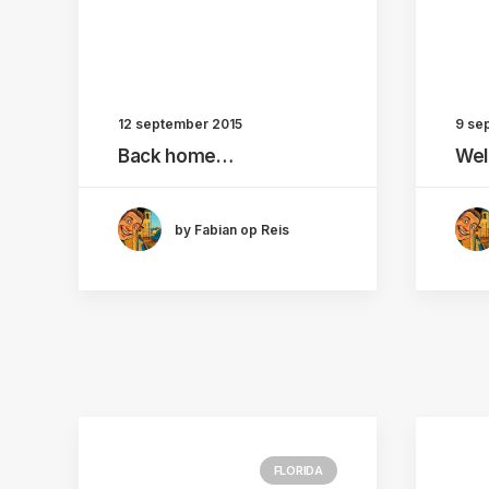
12 september 2015
9 se
Back home…
Wel
by Fabian op Reis
FLORIDA