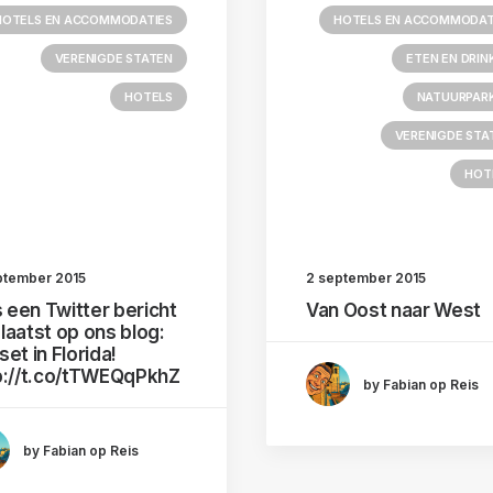
HOTELS EN ACCOMMODATIES
HOTELS EN ACCOMMODAT
VERENIGDE STATEN
ETEN EN DRIN
HOTELS
NATUURPAR
VERENIGDE STA
HOT
ptember 2015
2 september 2015
s een Twitter bericht
Van Oost naar West
laatst op ons blog:
et in Florida!
p://t.co/tTWEQqPkhZ
by Fabian op Reis
by Fabian op Reis