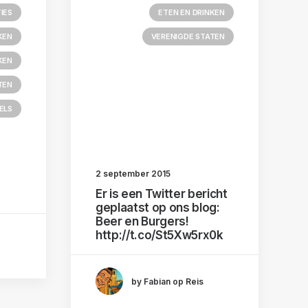
IES
ETEN EN DRINKEN
KEN
VERENIGDE STATEN
KEN
TEN
ELS
2 september 2015
Er is een Twitter bericht
geplaatst op ons blog:
Beer en Burgers!
http://t.co/St5Xw5rx0k
by Fabian op Reis