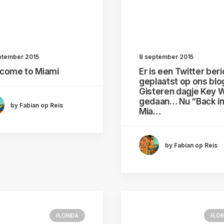
ptember 2015
8 september 2015
come to Miami
Er is een Twitter beri
geplaatst op ons blo
Gisteren dagje Key 
gedaan… Nu “Back i
by Fabian op Reis
Mia…
by Fabian op Reis
FLORIDA
FLOR