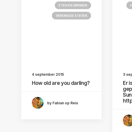
ETEN EN DRINKEN
VERENIGDE STATEN
4 september 2015
3 se
How old are you darling?
Er i
gep
Suns
htt
by Fabian op Reis