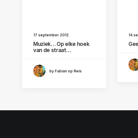
17 september 2012
14 s
Muziek… Op elke hoek
Gee
van de straat…
by Fabian op Reis