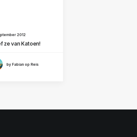
eptember 2012
f ze van Katoen!
by Fabian op Reis