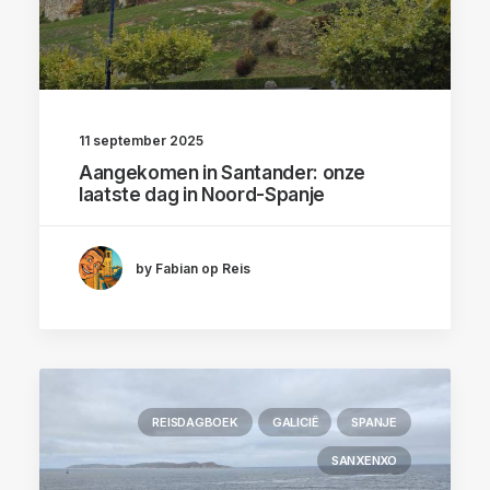
11 september 2025
Aangekomen in Santander: onze
laatste dag in Noord-Spanje
by Fabian op Reis
REISDAGBOEK
GALICIË
SPANJE
SANXENXO