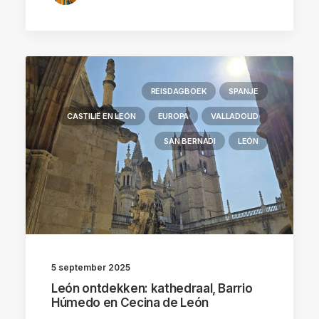
REISDAGBOEK
SPANJE
CASTILIË EN LEÓN
EUROPA
VALLADOLID
SAN BERNADI
LEÓN
5 september 2025
León ontdekken: kathedraal, Barrio
Húmedo en Cecina de León