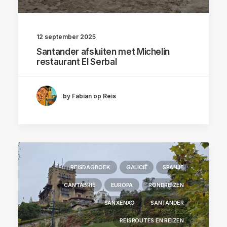
12 september 2025
Santander afsluiten met Michelin
restaurant El Serbal
by Fabian op Reis
REISDAGBOEK
GALICIË
SPANJE
CANTABRIË
EUROPA
RONDREIZEN
SANXENXO
SANTANDER
REISROUTES EN REIZEN