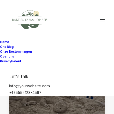
Home
Ons Blog
Onze Bestemmingen
Over ons
Privacybeleid
REISDAGBOEK
SPANJE
CANTABRIË
Let's talk
RONDREIZEN
SANTANDER
info@yourwebsite.com
REISROUTES EN REIZEN
+1 (555) 123-4567