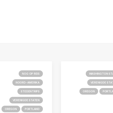
NOG OP REIS
WASHINGTON ST
NOORD-AMERIKA
VERENIGDE STA
STEDENTRIPS
OREGON
PORTL
VERENIGDE STATEN
OREGON
PORTLAND