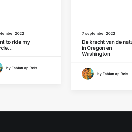
ptember 2022
7 september 2022
ant to ride my
De kracht van de nat
ycle…
in Oregon en
Washington
by Fabian op Reis
by Fabian op Reis