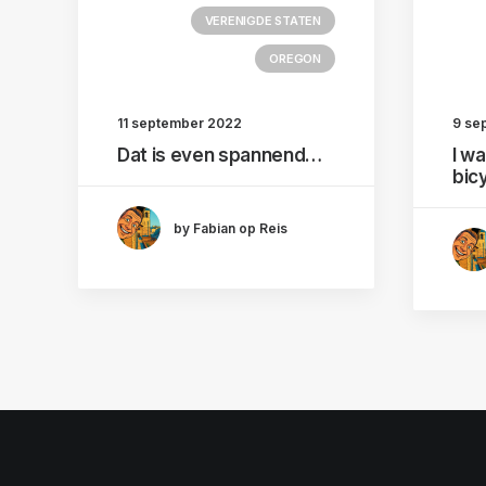
VERENIGDE STATEN
OREGON
11 september 2022
9 se
Dat is even spannend…
I w
bic
by Fabian op Reis