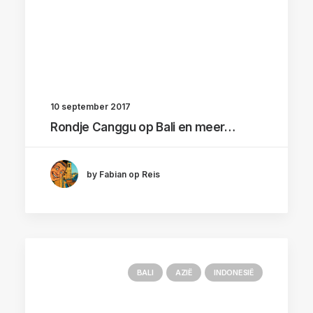
10 september 2017
Rondje Canggu op Bali en meer…
by Fabian op Reis
BALI
AZIË
INDONESIË