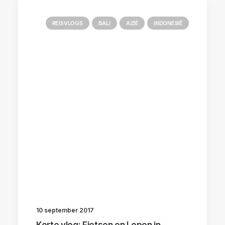
REISVLOGS
BALI
AZIË
INDONESIË
10 september 2017