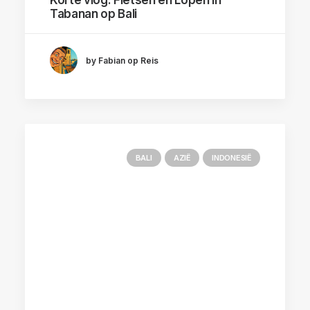
Korte vlog: Fietsen en Lopen in
Tabanan op Bali
by Fabian op Reis
BALI
AZIË
INDONESIË