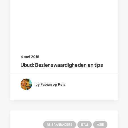
4 mei 2018
Ubud: Bezienswaardigheden en tips
by Fabian op Reis
REISAANRADERS
BALI
AZIË