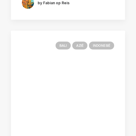
by Fabian op Reis
BALI
AZIË
INDONESIË