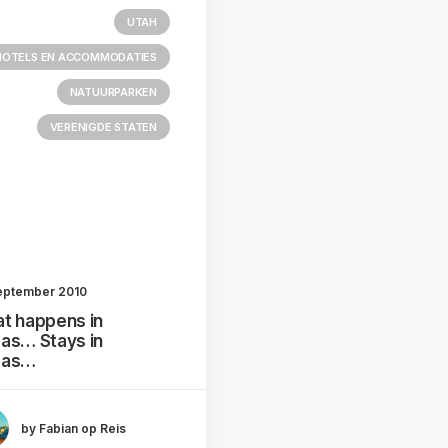
UTAH
HOTELS EN ACCOMMODATIES
NATUURPARKEN
VERENIGDE STATEN
eptember 2010
t happens in
as… Stays in
gas…
by Fabian op Reis