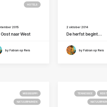
HOTELS
ptember 2015
2 oktober 2014
 Oost naar West
De herfst begint…
by Fabian op Reis
by Fabian op Reis
MISSISSIPPI
TENNESSEE
REIS
NATUURPARKEN
NATUURPAR