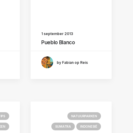
1 september 2013
Pueblo Blanco
by Fabian op Reis
TIPS
NATUURPARKEN
KEN
SUMATRA
INDONESIË