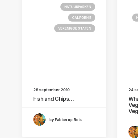
NATUURPARKEN
CALIFORNIË
VERENIGDE STATEN
28 september 2010
24 s
Fish and Chips…
Wha
Veg
Ve
by Fabian op Reis