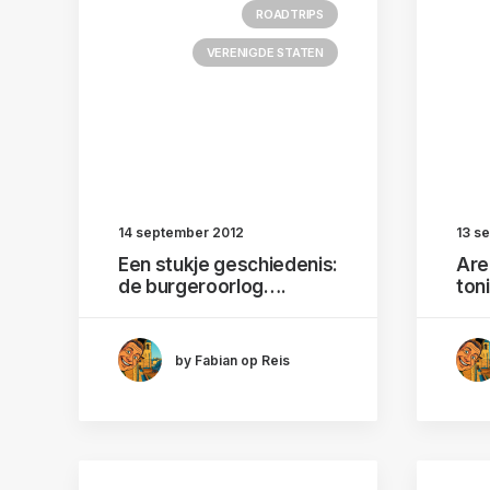
ROADTRIPS
VERENIGDE STATEN
14 september 2012
13 s
Een stukje geschiedenis:
Are
de burgeroorlog….
ton
by Fabian op Reis