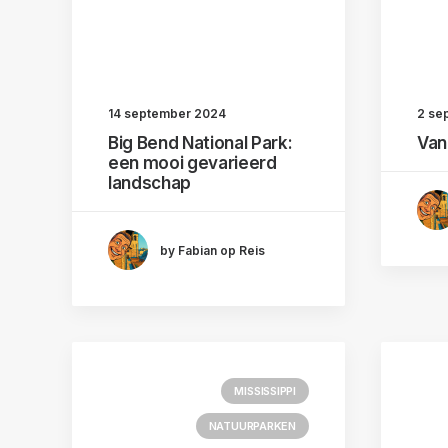
14 september 2024
2 se
Big Bend National Park:
Van
een mooi gevarieerd
landschap
by Fabian op Reis
MISSISSIPPI
NATUURPARKEN