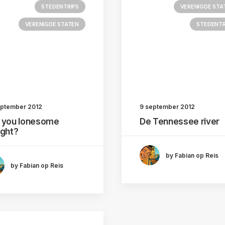
STEDENTRIPS
VERENIGDE STA
VERENIGDE STATEN
STEDENTR
eptember 2012
9 september 2012
 you lonesome
De Tennessee river
ight?
by Fabian op Reis
by Fabian op Reis