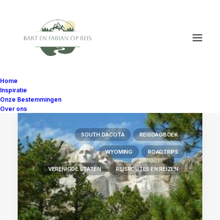
Home
Inspiratie
Onze Bestemmingen
Over ons
SOUTH DACOTA
REISDAGBOEK
WYOMING
ROADTRIPS
VERENIGDE STATEN
REISROUTES EN REIZEN