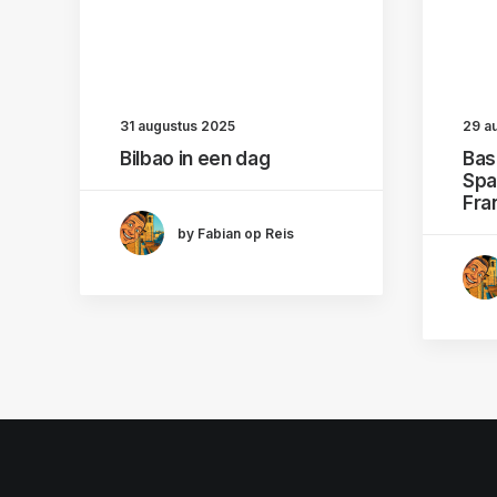
31 augustus 2025
29 a
Bilbao in een dag
Bas
Spa
Fran
by Fabian op Reis