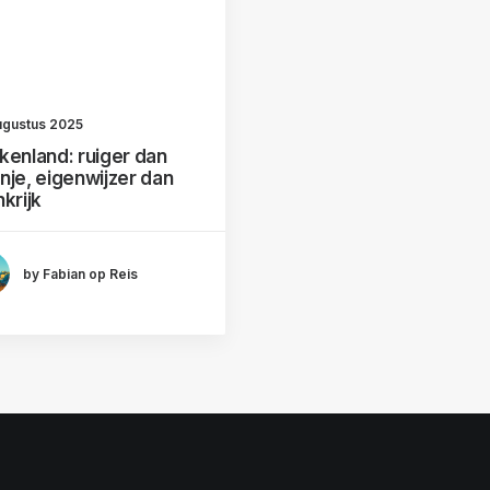
ugustus 2025
kenland: ruiger dan
nje, eigenwijzer dan
krijk
by Fabian op Reis