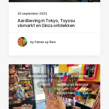
20 september 2023
Aardbeving in Tokyo, Toyosu
vismarkt en Ginza ontdekken
by Fabian op Reis
REISDAGBOEK
JAPAN
RONDREIZEN
TOKYO
REISROUTES EN REIZEN
STEDENTRIPS
AZIË