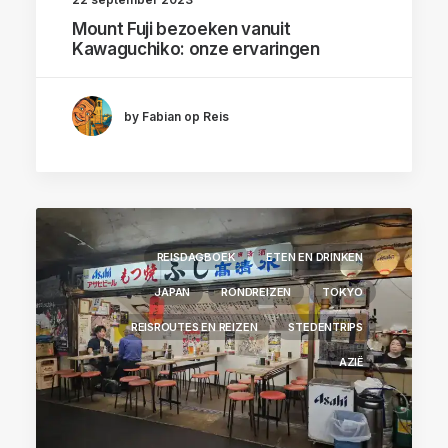
Mount Fuji bezoeken vanuit
Kawaguchiko: onze ervaringen
by Fabian op Reis
REISDAGBOEK
ETEN EN DRINKEN
JAPAN
RONDREIZEN
TOKYO
REISROUTES EN REIZEN
STEDENTRIPS
AZIË