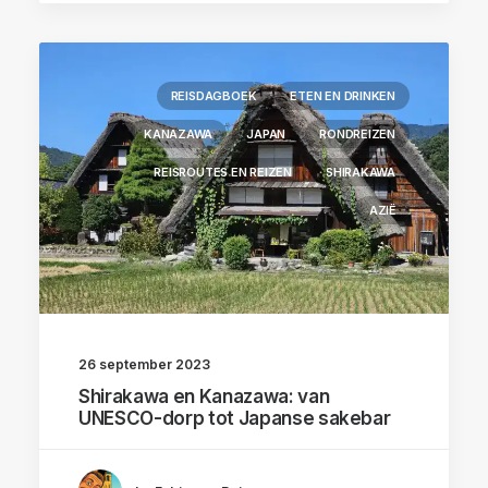
REISDAGBOEK
ETEN EN DRINKEN
KANAZAWA
JAPAN
RONDREIZEN
REISROUTES EN REIZEN
SHIRAKAWA
AZIË
26 september 2023
Shirakawa en Kanazawa: van
UNESCO-dorp tot Japanse sakebar