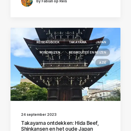
by Fabian op Reis
REISDAGBOEK
TAKAYAMA
JAPAN
RONDREIZEN
REISROUTES EN REIZEN
AZIË
24 september 2023
Takayama ontdekken: Hida Beef,
Shinkansen en het oude Japan