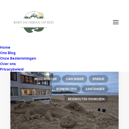
Home
Ons Blog
Onze Bestemmingen
Over ons
Privacybeleid
REISDAGBOEK
CANTABRIË
SPANJE
RONDREIZEN
SANTANDER
REISROUTES EN REIZEN