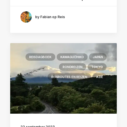
by Fabian op Reis
REISDAGBOEK
KAWAGUCHIKO
JAPAN
RONDREIZEN
TOKYO
REISROUTES EN REIZEN
AZIË
22 september 2023