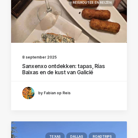
REISROUTES EN REIZEN
8 september 2025
Sanxenxo ontdekken: tapas, Rías
Baixas en de kust van Galicië
by Fabian op Reis
TEXAS
DALLAS
ROADTRIPS