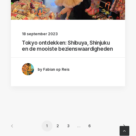
18 september 2023
Tokyo ontdekken: Shibuya, Shinjuku
en de mooiste bezienswaardigheden
by Fabian op Reis
1
2
3
…
6