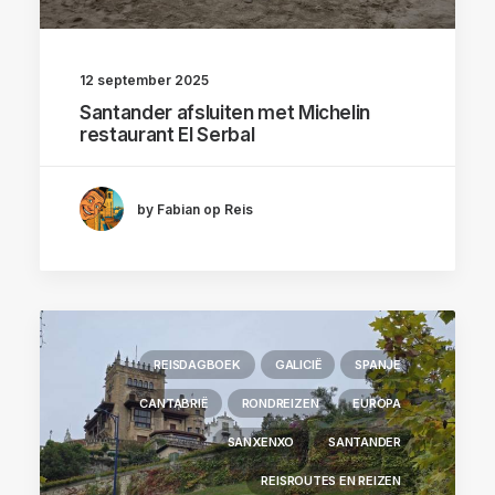
12 september 2025
Santander afsluiten met Michelin
restaurant El Serbal
by Fabian op Reis
REISDAGBOEK
GALICIË
SPANJE
CANTABRIË
RONDREIZEN
EUROPA
SANXENXO
SANTANDER
REISROUTES EN REIZEN