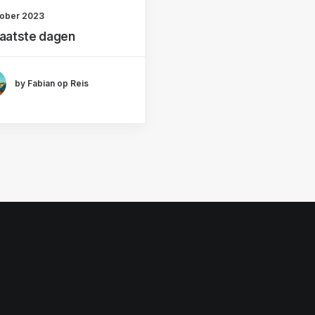
tober 2023
laatste dagen
by Fabian op Reis