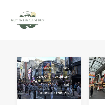
REISDAGBOEK
JAPAN
OSAKA
RONDREIZEN
AZIË
REISROUTES EN REIZEN