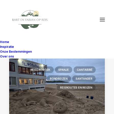
Home
Inspiratie
Onze Bestemmingen
Over ons
REISDAGBOEK
SPANJE
CANTABRIË
RONDREIZEN
SANTANDER
REISROUTES EN REIZEN