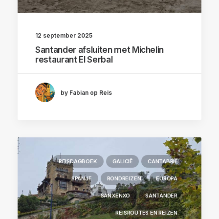
12 september 2025
Santander afsluiten met Michelin
restaurant El Serbal
by Fabian op Reis
REISDAGBOEK
GALICIË
CANTABRIË
SPANJE
RONDREIZEN
EUROPA
SANXENXO
SANTANDER
REISROUTES EN REIZEN