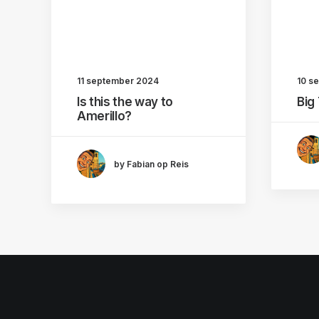
11 september 2024
10 s
Is this the way to
Big
Amerillo?
by Fabian op Reis