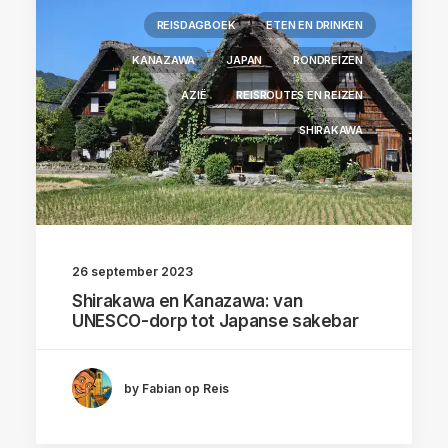
REISDAGBOEK
ETEN EN DRINKEN
KANAZAWA
JAPAN
RONDREIZEN
AZIË
REISROUTES EN REIZEN
SHIRAKAWA
26 september 2023
Shirakawa en Kanazawa: van
UNESCO-dorp tot Japanse sakebar
by Fabian op Reis