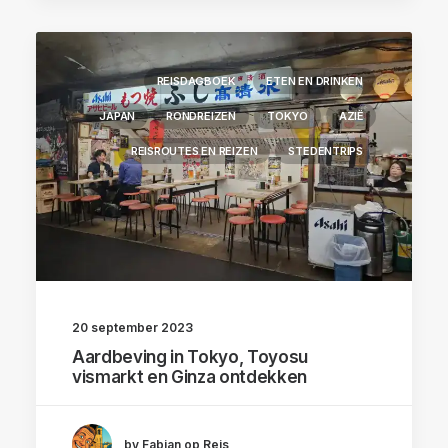
REISDAGBOEK
ETEN EN DRINKEN
JAPAN
RONDREIZEN
TOKYO
AZIË
REISROUTES EN REIZEN
STEDENTRIPS
20 september 2023
Aardbeving in Tokyo, Toyosu
vismarkt en Ginza ontdekken
by Fabian op Reis