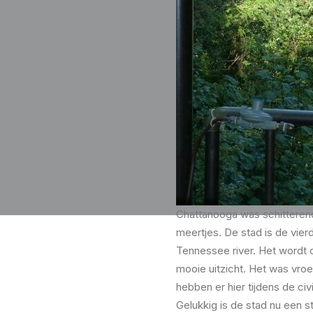
Chattanooga was schitteren
meertjes. De stad is de vier
Tennessee river. Het wordt 
mooie uitzicht. Het was vro
hebben er hier tijdens de civ
Gelukkig is de stad nu een st