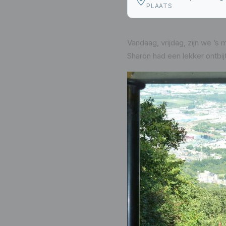
PLAATS
Vandaag, vrijdag, zijn we ’s
Sharon had een lekker ontbi