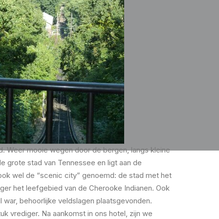
d. Weer mooie wegen door de bergen, langs kleine
de grote stad van Tennessee en ligt aan de
ook wel de “scenic city” genoemd: de stad met het
eger het leefgebied van de Cherooke Indianen. Ook
il war, behoorlijke veldslagen plaatsgevonden.
uk vrediger. Na aankomst in ons hotel, zijn we