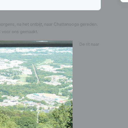
 morgens, na het ontbijt, naar Chattanooga gereden.
jt voor ons gemaakt.
De rit naar