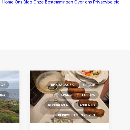
Home
Ons Blog
Onze Bestemmingen
Over ons
Privacybeleid
ICIË
REISDAGBOEK
GALICIË
NXO
SPANJE
EUROPA
RONDREIZEN
SANXENXO
REISROUTES EN REIZEN