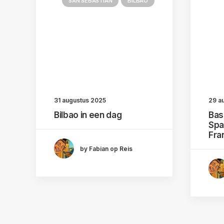
SAN SEBASTIAN
BILBAO
31 augustus 2025
29 a
Bilbao in een dag
Bas
Spa
Fran
by Fabian op Reis