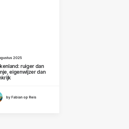
ugustus 2025
kenland: ruiger dan
nje, eigenwijzer dan
krijk
by Fabian op Reis