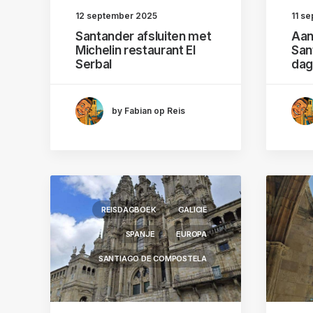
12 september 2025
11 s
Santander afsluiten met
Aan
Michelin restaurant El
San
Serbal
dag
by Fabian op Reis
REISDAGBOEK
GALICIË
SPANJE
EUROPA
SANTIAGO DE COMPOSTELA