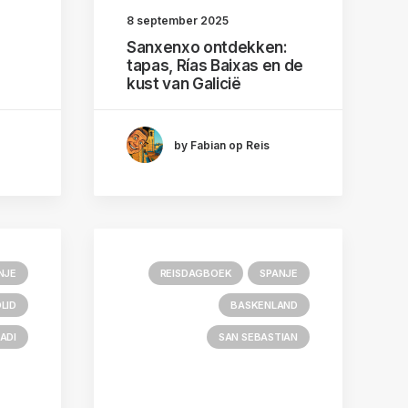
8 september 2025
Sanxenxo ontdekken:
tapas, Rías Baixas en de
kust van Galicië
by Fabian op Reis
NJE
REISDAGBOEK
SPANJE
LID
BASKENLAND
ADI
SAN SEBASTIAN