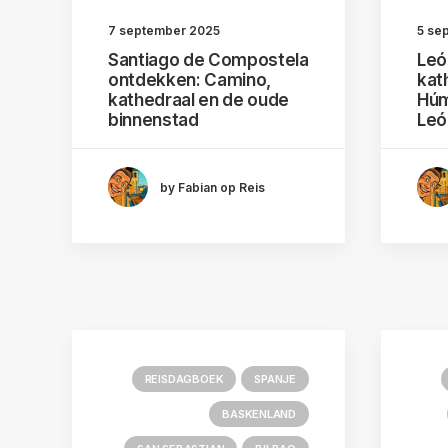
7 september 2025
5 se
Santiago de Compostela
Leó
ontdekken: Camino,
kat
kathedraal en de oude
Húm
binnenstad
Leó
by Fabian op Reis
REISDAGBOEK
SPANJE
BASKENLAND