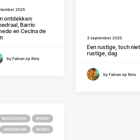
ptember 2025
n ontdekken:
hedraal, Barrio
edo en Cecina de
n
3 september 2025
Een rustige, toch nie
rustige, dag
by Fabian op Reis
by Fabian op Reis
REISDAGBOEK
SPANJE
BASKENLAND
BILBAO