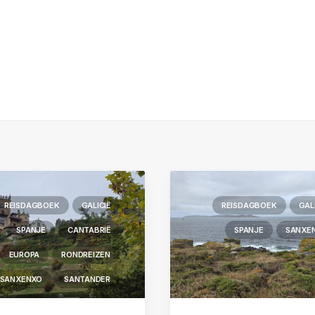
REISDAGBOEK
GALICIË
REISDAGBOEK
GAL
SPANJE
CANTABRIË
SPANJE
SANXE
EUROPA
RONDREIZEN
SANXENXO
SANTANDER
REISROUTES EN REIZEN