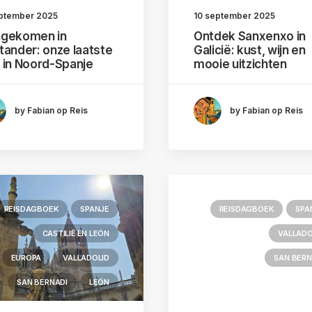
eptember 2025
10 september 2025
gekomen in
Ontdek Sanxenxo in
tander: onze laatste
Galicië: kust, wijn en
 in Noord-Spanje
mooie uitzichten
by Fabian op Reis
by Fabian op Reis
REISDAGBOEK
SPANJE
REISDAGBOEK
SPA
CASTILIË EN LEÓN
VALLADO
EUROPA
VALLADOLID
SAN BERN
SAN BERNADI
LEÓN