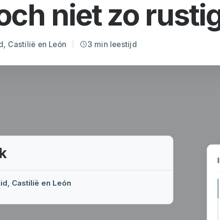
och niet zo rusti
d, Castilië en León
3 min leestijd
k
id, Castilië en León