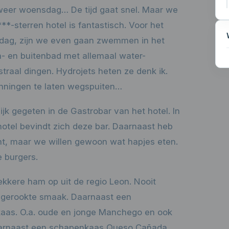
lweer woensdag… De tijd gaat snel. Maar we
**-sterren hotel is fantastisch. Voor het
sdag, zijn we even gaan zwemmen in het
- en buitenbad met allemaal water-
raal dingen. Hydrojets heten ze denk ik.
nningen te laten wegspuiten…
k gegeten in de Gastrobar van het hotel. In
hotel bevindt zich deze bar. Daarnaast heb
nt, maar we willen gewoon wat hapjes eten.
 burgers.
kkere ham op uit de regio Leon. Nooit
t gerookte smaak. Daarnaast een
kaas. O.a. oude en jonge Manchego en ook
aarnaast een schapenkaas Queso Cañada.