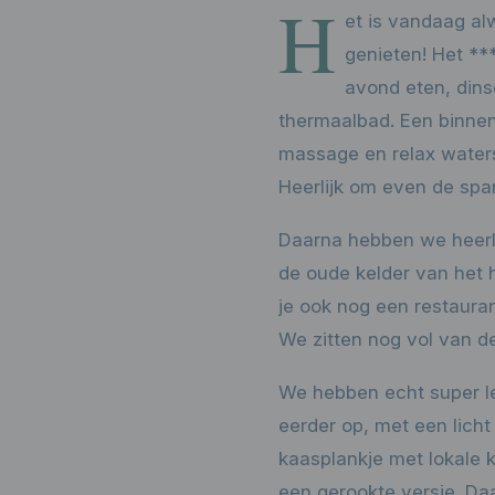
H
et is vandaag a
genieten! Het ***
avond eten, din
thermaalbad. Een binnen
massage en relax waterst
Heerlijk om even de spa
Daarna hebben we heerlij
de oude kelder van het 
je ook nog een restaura
We zitten nog vol van de
We hebben echt super le
eerder op, met een lich
kaasplankje met lokale 
een gerookte versie. D