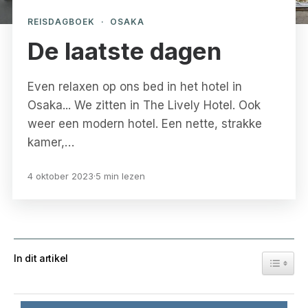
REISDAGBOEK
·
OSAKA
De laatste dagen
Even relaxen op ons bed in het hotel in
Osaka... We zitten in The Lively Hotel. Ook
weer een modern hotel. Een nette, strakke
kamer,…
4 oktober 2023
·
5 min lezen
In dit artikel
Toggle 