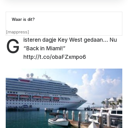
Waar is dit?
[mappress]
G
isteren dagje Key West gedaan… Nu
“Back in Miami!”
http://t.co/obaFZxmpo6