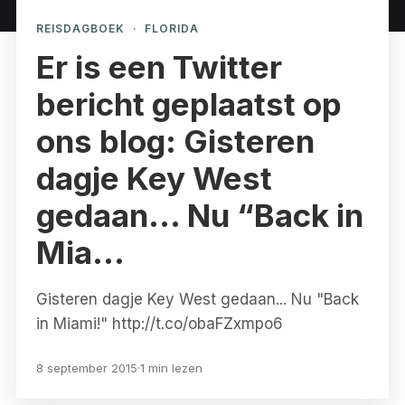
REISDAGBOEK
·
FLORIDA
Er is een Twitter
bericht geplaatst op
ons blog: Gisteren
dagje Key West
gedaan… Nu “Back in
Mia…
Gisteren dagje Key West gedaan... Nu "Back
in Miami!" http://t.co/obaFZxmpo6
8 september 2015
·
1 min lezen