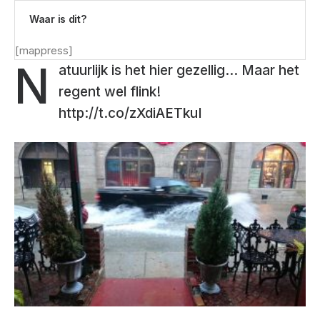
Waar is dit?
[mappress]
N
atuurlijk is het hier gezellig… Maar het
regent wel flink!
http://t.co/zXdiAETkuI