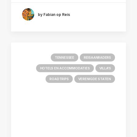
by Fabian op Reis
TENNESSEE
REISAANRADERS
HOTELS EN ACCOMMODATIES
VILLA'S
ROADTRIPS
VERENIGDE STATEN