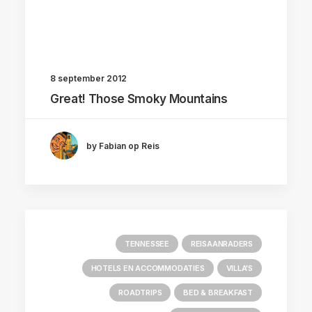
8 september 2012
Great! Those Smoky Mountains
by Fabian op Reis
TENNESSEE
REISAANRADERS
HOTELS EN ACCOMMODATIES
VILLA'S
ROADTRIPS
BED & BREAKFAST