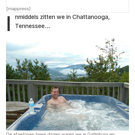
[mappress]
I
nmiddels zitten we in Chattanooga,
Tennessee…
De afgelopen twee dagen waren we in Gatlinburg en