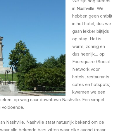
We zijn nog steeds
in Nashville. We
hebben geen ontbijt
in het hotel, dus we
gaan lekker bijtijds
op stap. Het is
warm, zonnig en
dus heerlijk… op
Foursquare (Social
Network voor
hotels, restaurants,
cafés en hotspots)
kwamen we een
oeken, op weg naar downtown Nashville. Een simpel
g voldoende.
n Nashville. Nashville staat natuurlijk bekend om de
ar alle bekende bars zitten waar elke avond (maar