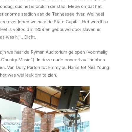
zondag, dus het is druk in de stad. Mede omdat het
t enorme stadion aan de Tennessee river. Wel heel
ee river lopen we naar de State Capital. Het wordt nu
Het is voltooid in 1859 en gebouwd door slaven en
aas was hij… Dicht.
 zijn we naar de Ryman Auditorium gelopen (voormalig
 Country Music”). In deze oude concertzaal hebben
n. Van Dolly Parton tot Emmylou Harris tot Neil Young
et was wel leuk om te zien.