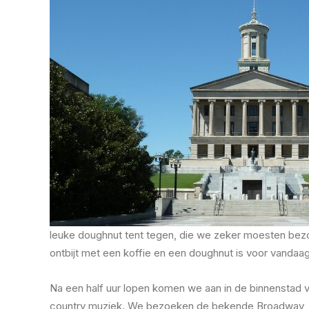
leuke doughnut tent tegen, die we zeker moesten bez
ontbijt met een koffie en een doughnut is voor vandaa
Na een half uur lopen komen we aan in de binnenstad va
country muziek. We bezoeken de bekende Broadway, wa