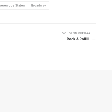
Verenigde Staten
Broadway
VOLGEND VERHAAL →
Rock & Rolllllll…..