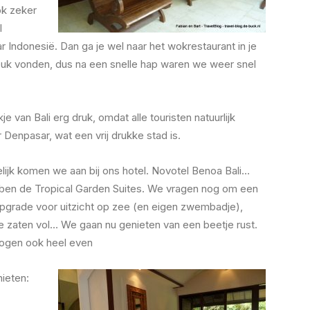
ook zeker
l
r Indonesië. Dan ga je wel naar het wokrestaurant in je
t leuk vonden, dus na een snelle hap waren we weer snel
e van Bali erg druk, omdat alle touristen natuurlijk
Denpasar, wat een vrij drukke stad is.
elijk komen we aan bij ons hotel. Novotel Benoa Bali…
ben de Tropical Garden Suites. We vragen nog om een
upgrade voor uitzicht op zee (en eigen zwembadje),
e zaten vol… We gaan nu genieten van een beetje rust.
mogen ook heel even
ieten: