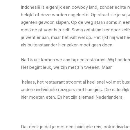
Indonesië is eigenlijk een cowboy land, zonder echte re
bekijkt of deze worden nageleefd. Op straat zie je vrijwel
agenten gewoon slapen. Op de weg staan soms in een
moskee of voor hun zelf. Soms ontstaan hier door zelfs 
je went er aan, maar het valt wel op. Het lijkt mij wel he
als buitenstaander hier zaken moet gaan doen.
Na 1.5 uur komen we aan bij een restaurant. Wij hadde
Het begint leuk, we zijn met z’n tweeën. Maar
helaas, het restaurant stroomt al heel snel vol met bu
andere individuele reizigers met hun gids. Die natuurlijk
hier moeten eten. En het zijn allemaal Nederlanders.
Dat denk je dat je met een invidiuele reis, ook individu