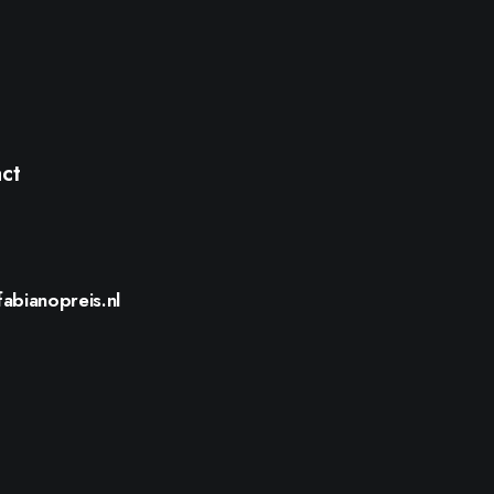
ct
@
fabianopreis.nl