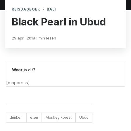
REISDAGBOEK
·
BALI
Black Pearl in Ubud
29 april 2018
·
1 min lezen
Waar is dit?
[mappress]
drinken
eten
Monkey Forest
Ubud