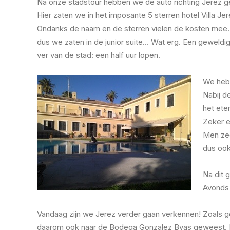
Na onze stadstour hebben we de auto richting Jerez g
Hier zaten we in het imposante 5 sterren hotel Villa Jer
Ondanks de naam en de sterren vielen de kosten mee. 
dus we zaten in de junior suite… Wat erg. Een geweldig
ver van de stad: een half uur lopen.
We hebb
Nabij d
het eten
Zeker e
Men zeg
dus ook
Na dit 
Avonds 
Vandaag zijn we Jerez verder gaan verkennen! Zoals g
daarom ook naar de Bodega Gonzalez Byas geweest. E