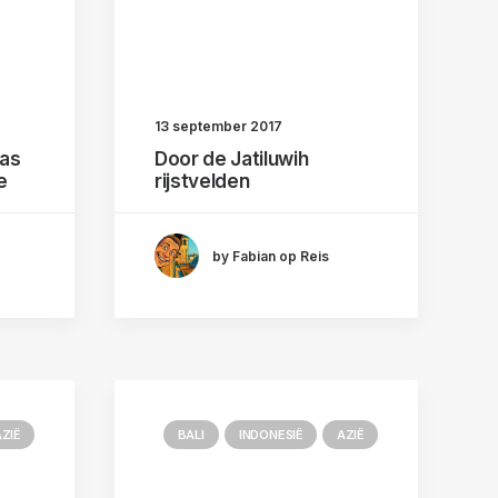
13 september 2017
las
Door de Jatiluwih
e
rijstvelden
by Fabian op Reis
ZIË
BALI
INDONESIË
AZIË