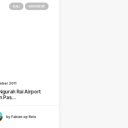
BALI
INDONESIË
tober 2011
Ngurah Rai Airport
n Pas…
by Fabian op Reis