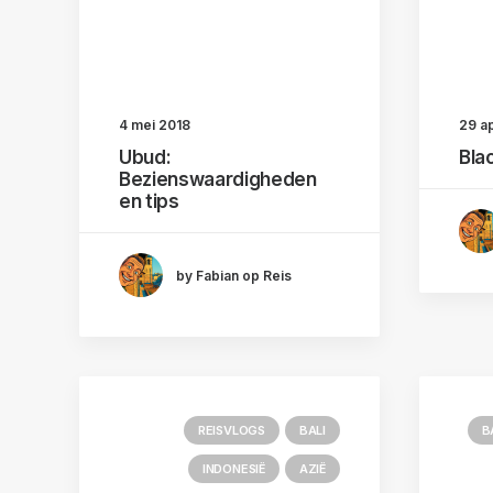
4 mei 2018
29 ap
Ubud:
Bla
Bezienswaardigheden
en tips
by Fabian op Reis
REISVLOGS
BALI
B
INDONESIË
AZIË