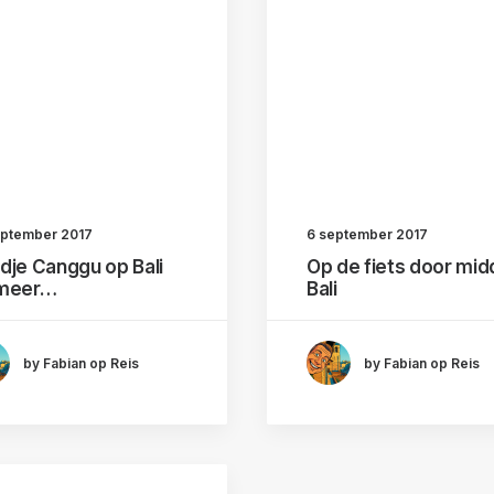
eptember 2017
6 september 2017
dje Canggu op Bali
Op de fiets door mi
meer…
Bali
by Fabian op Reis
by Fabian op Reis