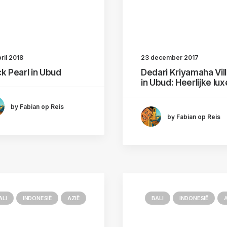
ril 2018
23 december 2017
ck Pearl in Ubud
Dedari Kriyamaha Vil
in Ubud: Heerlijke lux
by Fabian op Reis
by Fabian op Reis
ALI
INDONESIË
AZIË
BALI
INDONESIË
A