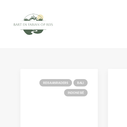
REISAANRADERS
BALI
INDONESIË