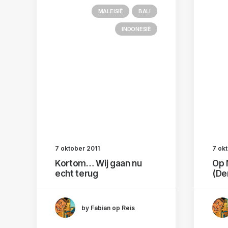
MALEISIË
BALI
INDONESIË
7 oktober 2011
7 ok
Kortom… Wij gaan nu
Op 
echt terug
(De
by Fabian op Reis