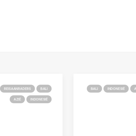
REISAANRADERS
BALI
BALI
INDONESIË
A
AZIË
INDONESIË