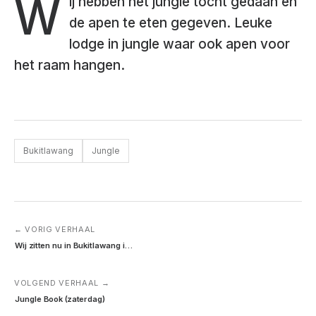
W
ij hebben net jungle tocht gedaan en
de apen te eten gegeven. Leuke
lodge in jungle waar ook apen voor
het raam hangen.
Bukitlawang
Jungle
← VORIG VERHAAL
Wij zitten nu in Bukitlawang i…
VOLGEND VERHAAL →
Jungle Book (zaterdag)