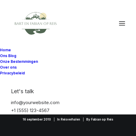
Home
Ons Blog
Onze Bestemmingen
Over ons
Privacybeleid
Let's talk
WE LEVEN NOG...
info@yourwebsite.com
+1 (555) 123-4567
16 september 2010
|
In
Reisverhalen
|
By
Fabian op Reis