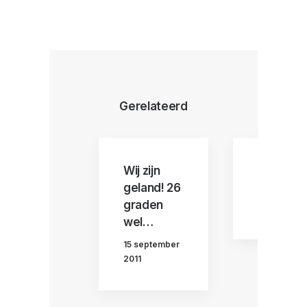
Gerelateerd
Wij zijn
Eindelij
geland! 26
14 septemb
graden
2011
wel…
15 september
2011