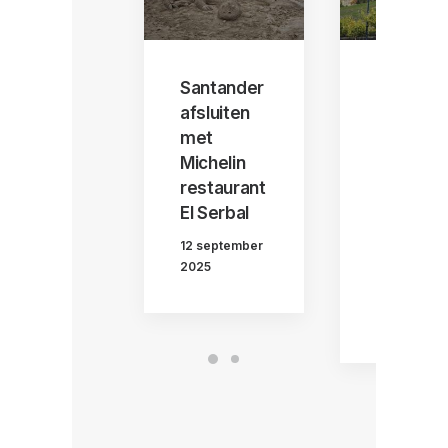
Santander
Aangek
afsluiten
men in
met
Santand
Michelin
: onze
restaurant
laatste
El Serbal
dag in
Noord-
12 september
Spanje
2025
11 septemb
2025