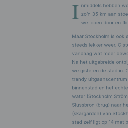
I
nmiddels hebben we
zo’n 35 km aan stoe
we lopen door en fl
Maar Stockholm is ook ee
steeds lekker weer. Gis
vandaag wat meer bewol
Na het uitgebreide ontbi
we gisteren de stad in. 
trendy uitgaanscentrum 
binnenstad en het echte
water (Stockholm Ström)
Slussbron (brug) naar he
(skärgärden) van Stockh
stad zelf ligt op 14 met