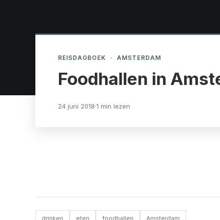
REISDAGBOEK
·
AMSTERDAM
Foodhallen in Amst
24 juni 2018
·
1 min lezen
drinken
eten
foodhallen
Amsterdam