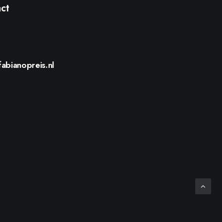
ct
@
fabianopreis.nl