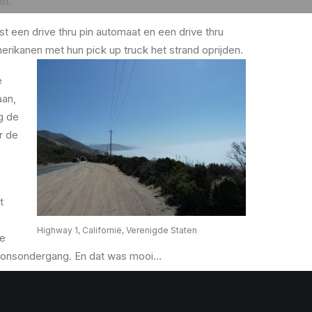
en.
st een drive thru pin automaat en een drive thru
erikanen met hun pick up truck het strand oprijden.
e
aan,
g de
r de
t
n
Highway 1, Californië, Verenigde Staten
de
 zonsondergang. En dat was mooi…
s boek gelezen. Deze moeten beide natuurlijk nog
r teruggaan naar Nederland.