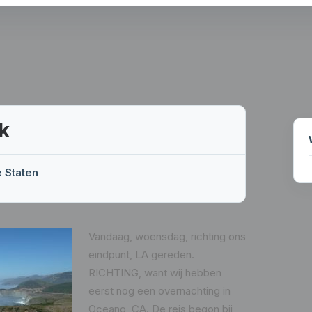
k
e Staten
Vandaag, woensdag, richting ons
eindpunt, LA gereden.
RICHTING, want wij hebben
eerst nog een overnachting in
Oceano, CA. De reis begon bij