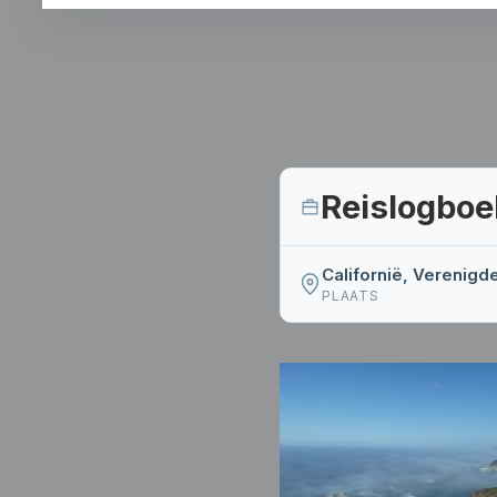
Reislogboe
Californië, Verenigd
PLAATS