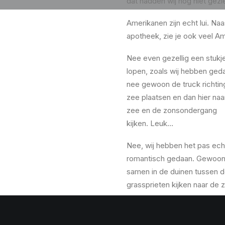
dat hadden wij nog niet gezi
Amerikanen zijn echt lui. Naa
apotheek, zie je ook veel Am
Nee even gezellig een stukj
lopen, zoals wij hebben ged
nee gewoon de truck richtin
zee plaatsen en dan hier naa
zee en de zonsondergang
kijken. Leuk…
Nee, wij hebben het pas ech
romantisch gedaan. Gewoo
samen in de duinen tussen 
grassprieten kijken naar de
Ondertussen een deel van on
wel even uit voordat wij wee