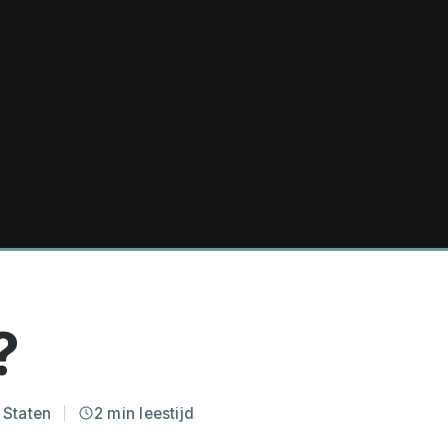
?
 Staten
2 min leestijd