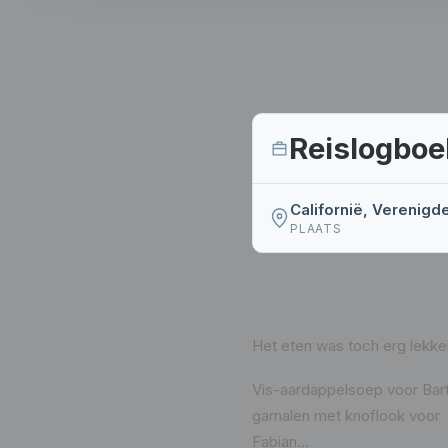
Reislogboe
Californië, Verenigd
PLAATS
Het eten was toch erg lekke
Vis-aardappelsoep voor Bar
garnalen met knoflook voor
Fabian…