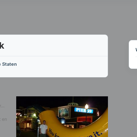
k
e Staten
r…
t en