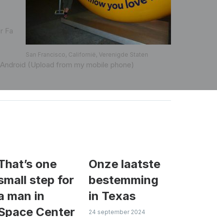
r Fa
San Francisco, Californië, Verenigde Staten
Android (Upload from my mobile phone)
That’s one
Onze laatste
small step for
bestemming
a man in
in Texas
Space Center
24 september 2024