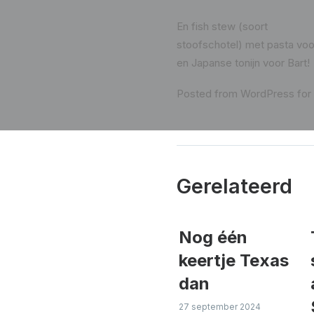
En fish stew (soort
stoofschotel) met pasta voo
en Japanse tonijn voor Bart!
Posted from WordPress for 
Gerelateerd
Nog één
keertje Texas
dan
27 september 2024