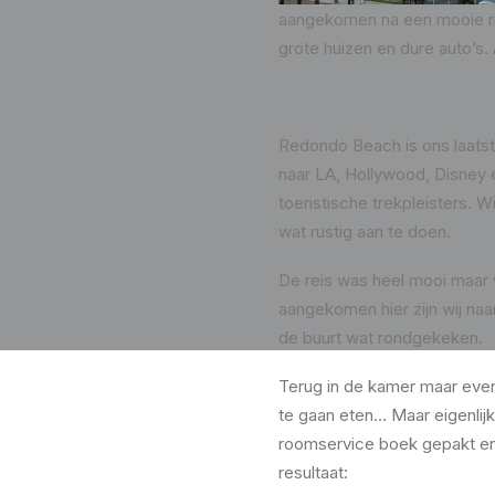
aangekomen na een mooie rit
grote huizen en dure auto’s. 
Redondo Beach is ons laatste
naar LA, Hollywood, Disney
toeristische trekpleisters. 
wat rustig aan te doen.
De reis was heel mooi maar 
aangekomen hier zijn wij naa
de buurt wat rondgekeken.
Terug in de kamer maar even
te gaan eten… Maar eigenlijk
roomservice boek gepakt en
resultaat: