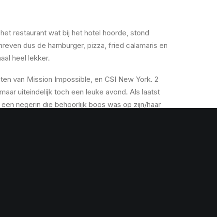
het restaurant wat bij het hotel hoorde, stond
hreven dus de hamburger, pizza, fried calamaris en
al heel lekker.
ten van Mission Impossible, en CSI New York. 2
 maar uiteindelijk toch een leuke avond. Als laatst
een negerin die behoorlijk boos was op zijn/haar
In elk geval moest het halve hotel dit horen en wij
ok weer leuk om mee te maken…