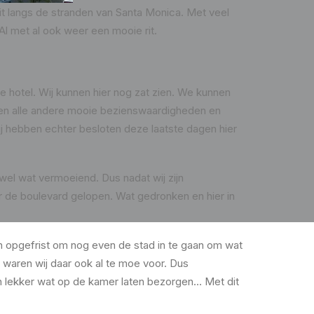
 langs de stranden van Santa Monica. Met veel
Al met al ook weer een mooie rit.
 hotel. Wij kunnen hier nog zat zien. We kunnen
 en alle andere mooie bezienswaardigheden en
Wij hebben echter besloten deze laatste dagen hier
wel wat vermoeiend. Dus nadat wij zijn
r de boulevard gelopen. Wat gedronken en hier in
 opgefrist om nog even de stad in te gaan om wat
 waren wij daar ook al te moe voor. Dus
 lekker wat op de kamer laten bezorgen… Met dit