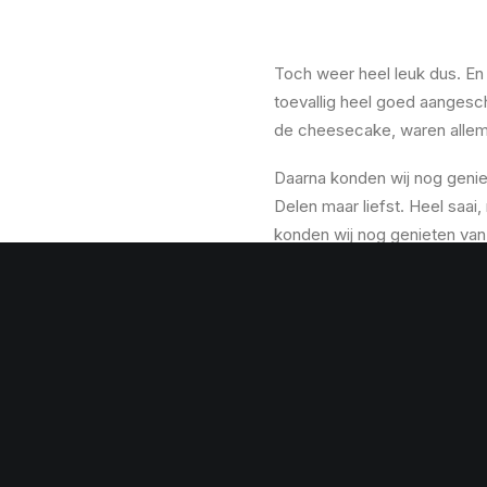
Toch weer heel leuk dus. En 
toevallig heel goed aangesc
de cheesecake, waren allema
Daarna konden wij nog genie
Delen maar liefst. Heel saai,
konden wij nog genieten van 
vriendin, vriend of telefoon. 
zaten hier naast. Opzich o
Gerelateerd