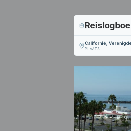
Reislogboe
Californië, Verenigd
PLAATS