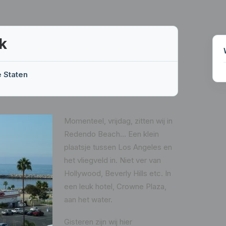
k
e Staten
Momenteel, vrijdag, zitten wij in
Redendo Beach… Een klein
plaatsje tussen Los Angeles en
het vliegveld in. Niet ver van
Hollywood, Beverly Hills etc. In
een leuk hotel, Crowne Plaza,
aan het water.
Gisteren zijn wij hier