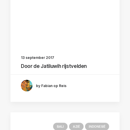
13 september 2017
Door de Jatiluwih rijstvelden
by Fabian op Reis
BALI
AZIË
INDONESIË