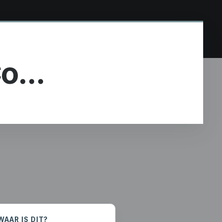
o...
WAAR IS DIT?