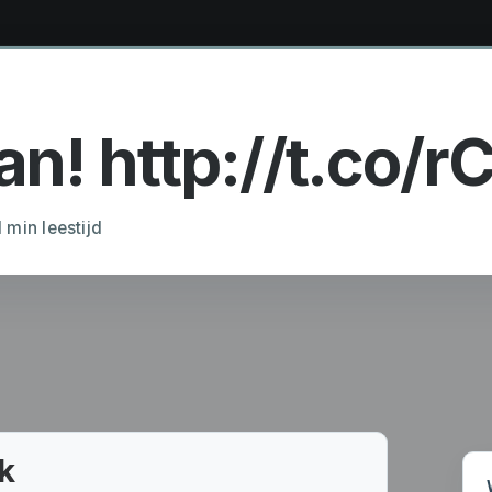
! http://t.co/rC
1 min leestijd
k