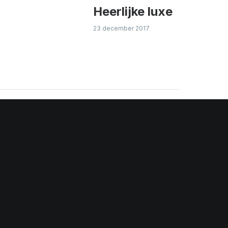
Heerlijke luxe
23 december 2017
en reactie te plaatsen.