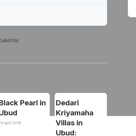
/rCo6dY34
Black Pearl in
Dedari
heden
Ubud
Kriyamaha
Villas in
29 april 2018
Ubud: