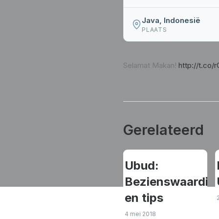
Java, Indonesië
PLAATS
Selamat Makan!
http://t.co
Gerelateerd
Ubud:
Bezienswaardig
en tips
4 mei 2018