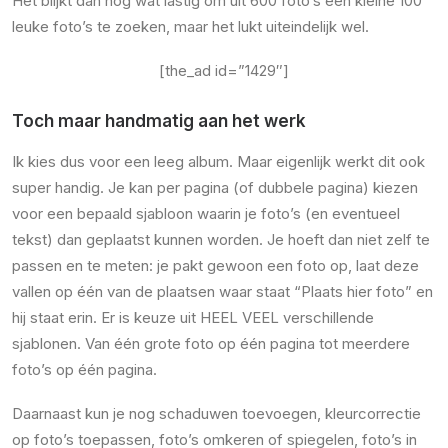
Het blijkt dan nog wat lastig om uit 600 foto’s een kleine 100
leuke foto’s te zoeken, maar het lukt uiteindelijk wel.
[the_ad id=”1429″]
Toch maar handmatig aan het werk
Ik kies dus voor een leeg album. Maar eigenlijk werkt dit ook
super handig. Je kan per pagina (of dubbele pagina) kiezen
voor een bepaald sjabloon waarin je foto’s (en eventueel
tekst) dan geplaatst kunnen worden. Je hoeft dan niet zelf te
passen en te meten: je pakt gewoon een foto op, laat deze
vallen op één van de plaatsen waar staat “Plaats hier foto” en
hij staat erin. Er is keuze uit HEEL VEEL verschillende
sjablonen. Van één grote foto op één pagina tot meerdere
foto’s op één pagina.
Daarnaast kun je nog schaduwen toevoegen, kleurcorrectie
op foto’s toepassen, foto’s omkeren of spiegelen, foto’s in