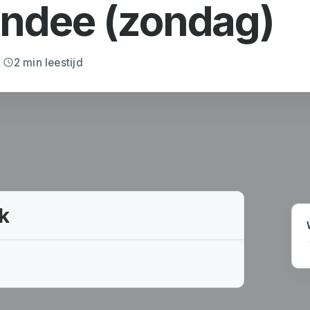
andee (zondag)
2 min leestijd
k