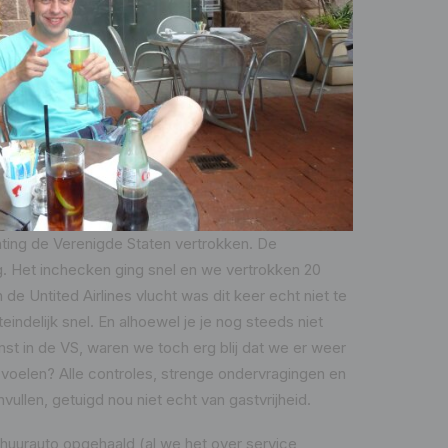
chting de Verenigde Staten vertrokken. De
. Het inchecken ging snel en we vertrokken 20
 de Untited Airlines vlucht was dit keer echt niet te
teindelijk snel. En alhoewel je je nog steeds niet
st in de VS, waren we toch erg blij dat we er weer
 voelen? Alle controles, strenge ondervragingen en
nvullen, getuigd nou niet echt van gastvrijheid.
urauto opgehaald (al we het over service