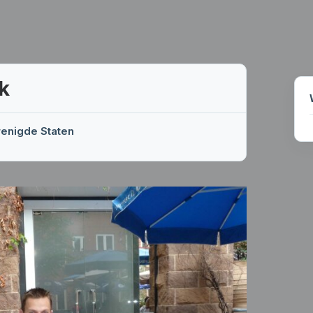
k
renigde Staten