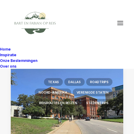
Home
Inspiratie
Onze Bestemmingen
Over ons
TEXAS
DALLAS
ROADTRIPS
NOORD-AMERIKA
VERENIGDE STATEN
REISROUTES EN REIZEN
STEDENTRIPS