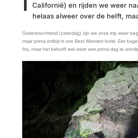
I
Californië) en rijden we weer n
helaas alweer over de helft, m
Gisterenochtend (zaterdag) zijn we onze trip weer be
maar prima ontbijt in ons Best Western hotel. Een bage
fris, maar het belooft wel weer een prima dag te word