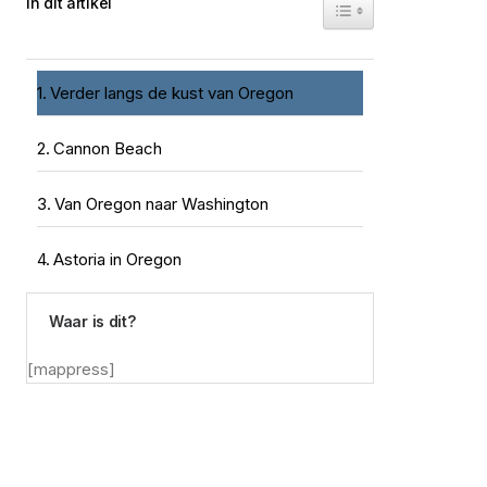
In dit artikel
Toggle Table of Conte
Verder langs de kust van Oregon
Cannon Beach
Van Oregon naar Washington
Astoria in Oregon
Waar is dit?
[mappress]