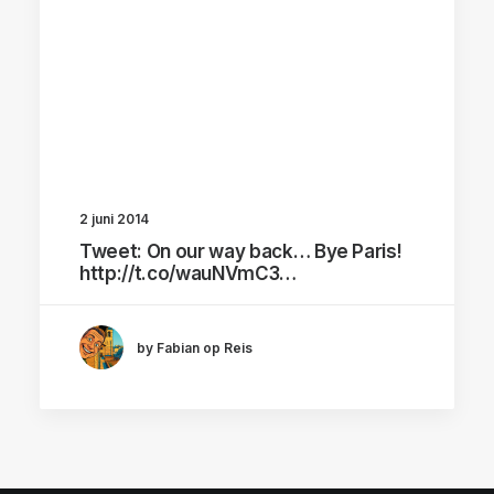
2 juni 2014
Tweet: On our way back… Bye Paris!
http://t.co/wauNVmC3…
by Fabian op Reis