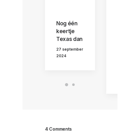
Nog één
That’s o
keertje
small st
Texas dan
for a ma
in Space
27 september
Center
2024
Houston
26 septemb
2024
4 Comments